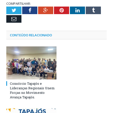
COMPARTILHAR:
Twitter
Facebook
Google+
Pinterest
LinkedIn
Tumblr
Email
CONTEÚDO RELACIONADO
Consórcio Tapajós e
Lideranças Regionais Unem
Forças no Movimento
Avança Tapajós.