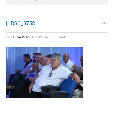
DSC_3758
0
POR
CR2-ADMIN1
EM
22 DE MARÇO DE 2024