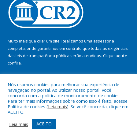
Muito mais que criar um site! Realizamos uma assessoria
completa, onde garantimos em contrato que todas as exigências
das leis de transparência pública serão atendidas. Clique aqui e
confira.
Conheça o
Programa Nacional de Transparência
Nós usamos cookies para melhorar sua experiência de
navegação no portal. Ao utilizar nosso portal, você
concorda com a política de monitoramento de cookies.
Para ter mais informações sobre como isso é feito, acesse
Política de cookies (
Leia mais
). Se você concorda, clique em
Todos os direitos reservados ao Consórcio Tapajós.
ACEITO.
Mapa do Site
Acessar Área Administrativa
ACEITO
Leia mais
Acessar Webmail