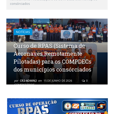
consórciados
NOTÍCIAS
Curso de RPAS (Sistema de
Aeronaves Remotamente
Pilotadas) para os COMPDECs
dos municípios consórciados
por
CR2-ADMIN2
em
15 DE JUNHO DE 2026
0
COMENTÁRIOS