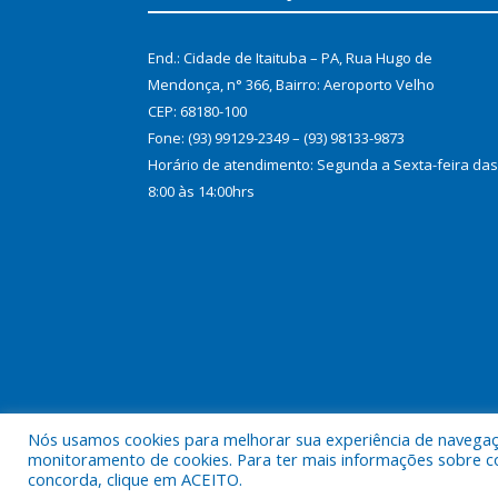
End.: Cidade de Itaituba – PA, Rua Hugo de
Mendonça, n° 366, Bairro: Aeroporto Velho
CEP: 68180-100
Fone: (93) 99129-2349 – (93) 98133-9873
Horário de atendimento: Segunda a Sexta-feira das
8:00 às 14:00hrs
Nós usamos cookies para melhorar sua experiência de navegação
Todos os direitos reservados ao Consórcio Tapajós
monitoramento de cookies. Para ter mais informações sobre como
concorda, clique em ACEITO.