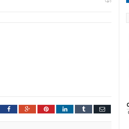
0
tter
Facebook
Google+
Pinterest
LinkedIn
Tumblr
Email