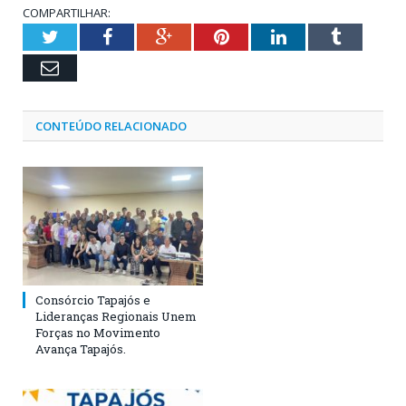
COMPARTILHAR:
Twitter
Facebook
Google+
Pinterest
LinkedIn
Tumblr
Email
CONTEÚDO RELACIONADO
Consórcio Tapajós e
Lideranças Regionais Unem
Forças no Movimento
Avança Tapajós.