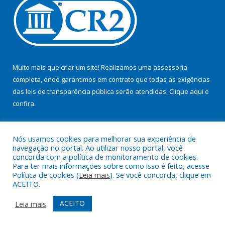
Muito mais que criar um site! Realizamos uma assessoria
completa, onde garantimos em contrato que todas as exigências
das leis de transparência pública serão atendidas. Clique aqui e
confira.
Conheça o
Programa Nacional de Transparência
Nós usamos cookies para melhorar sua experiência de
navegação no portal. Ao utilizar nosso portal, você
concorda com a política de monitoramento de cookies.
Para ter mais informações sobre como isso é feito, acesse
Política de cookies (
Leia mais
). Se você concorda, clique em
Todos os direitos reservados ao Consórcio Tapajós.
ACEITO.
Mapa do Site
Acessar Área Administrativa
ACEITO
Leia mais
Acessar Webmail