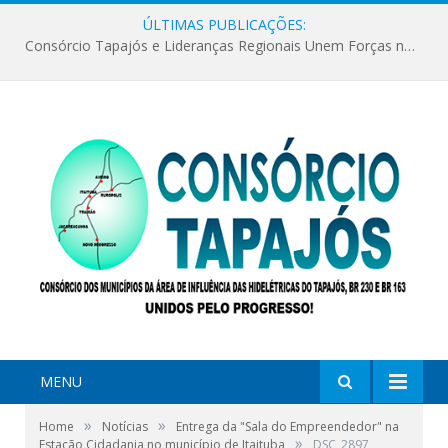
ÚLTIMAS PUBLICAÇÕES:
Consórcio Tapajós e Lideranças Regionais Unem Forças no Movimento Avança Tapajós.
MENU
»
»
Home
Notícias
Entrega da "Sala do Empreendedor" na
»
Estação Cidadania no município de Itaituba
DSC_2897