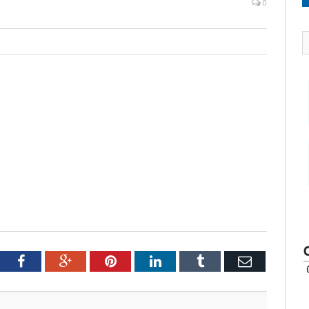
0
tter
Facebook
Google+
Pinterest
LinkedIn
Tumblr
Email