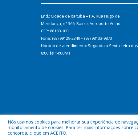
End.: Cidade de Itaituba – PA, Rua Hugo de
Mendonça, n° 366, Bairro: Aeroporto Velho
CEP: 68180-100
Fone: (93) 99129-2349 – (93) 98133-9873
Horário de atendimento: Segunda a Sexta-feira das
8:00 às 14:00hrs
Nós usamos cookies para melhorar sua experiência de navegação
Todos os direitos reservados ao Consórcio Tapajós
monitoramento de cookies. Para ter mais informações sobre como
concorda, clique em ACEITO.