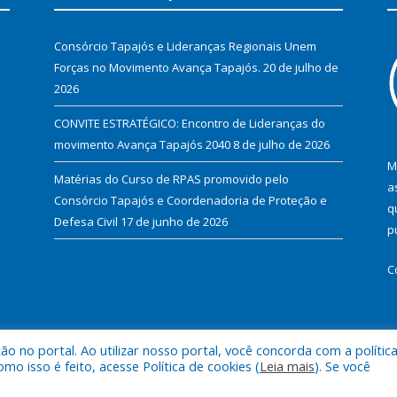
Consórcio Tapajós e Lideranças Regionais Unem
Forças no Movimento Avança Tapajós.
20 de julho de
2026
CONVITE ESTRATÉGICO: Encontro de Lideranças do
movimento Avança Tapajós 2040
8 de julho de 2026
M
Matérias do Curso de RPAS promovido pelo
a
Consórcio Tapajós e Coordenadoria de Proteção e
q
Defesa Civil
17 de junho de 2026
p
C
 no portal. Ao utilizar nosso portal, você concorda com a polític
.
Mapa do Si
 isso é feito, acesse Política de cookies (
Leia mais
). Se você