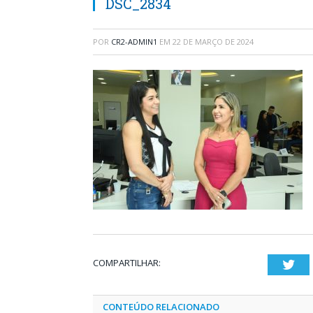
DSC_2834
POR
CR2-ADMIN1
EM
22 DE MARÇO DE 2024
COMPARTILHAR:
Twi
CONTEÚDO RELACIONADO