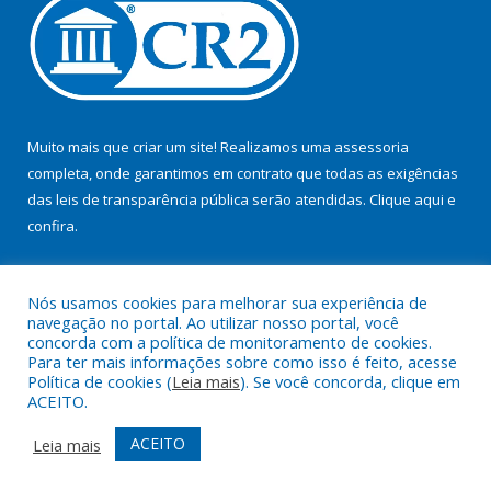
Muito mais que criar um site! Realizamos uma assessoria
completa, onde garantimos em contrato que todas as exigências
das leis de transparência pública serão atendidas. Clique aqui e
confira.
Conheça o
Programa Nacional de Transparência
Nós usamos cookies para melhorar sua experiência de
navegação no portal. Ao utilizar nosso portal, você
concorda com a política de monitoramento de cookies.
Para ter mais informações sobre como isso é feito, acesse
Política de cookies (
Leia mais
). Se você concorda, clique em
Todos os direitos reservados ao Consórcio Tapajós.
ACEITO.
Mapa do Site
Acessar Área Administrativa
ACEITO
Leia mais
Acessar Webmail