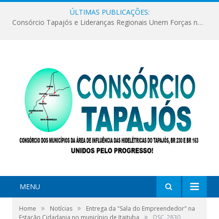
ÚLTIMAS PUBLICAÇÕES:
Consórcio Tapajós e Lideranças Regionais Unem Forças no Movimento Avança Tapajós.
MENU
»
»
Home
Notícias
Entrega da "Sala do Empreendedor" na
»
Estação Cidadania no município de Itaituba
DSC_2830