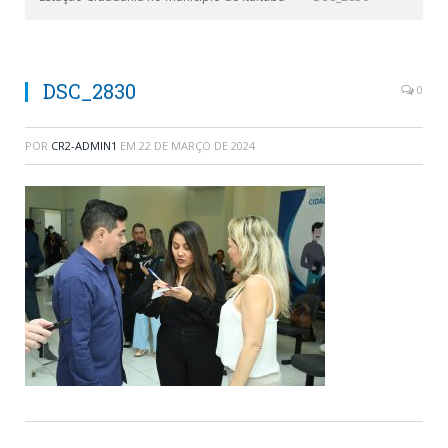
DSC_2830
0
POR
CR2-ADMIN1
EM
22 DE MARÇO DE 2024