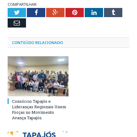
COMPARTILHAR:
Twitter
Facebook
Google+
Pinterest
LinkedIn
Tumblr
Email
CONTEÚDO RELACIONADO
Consórcio Tapajós e
Lideranças Regionais Unem
Forças no Movimento
Avança Tapajós.