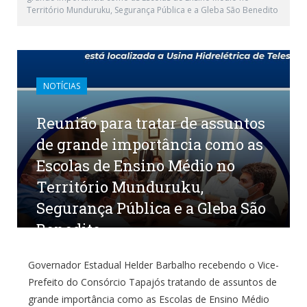
Território Munduruku, Segurança Pública e a Gleba São Benedito
NOTÍCIAS
Reunião para tratar de assuntos
de grande importância como as
Escolas de Ensino Médio no
Território Munduruku,
Segurança Pública e a Gleba São
Benedito
por
ADMINISTRADOR
em
14 DE JUNHO DE 2022
0
Governador Estadual Helder Barbalho recebendo o Vice-
COMENTÁRIOS
Prefeito do Consórcio Tapajós tratando de assuntos de
grande importância como as Escolas de Ensino Médio