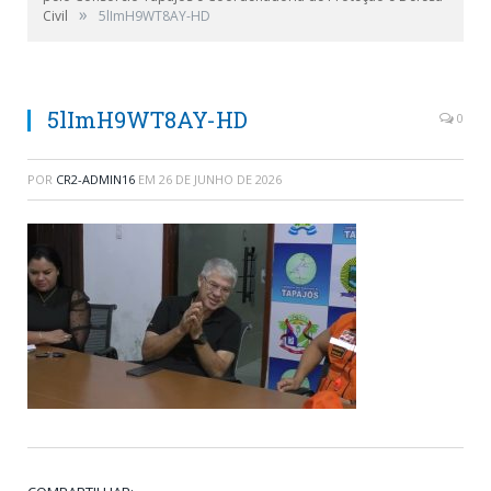
»
Civil
5lImH9WT8AY-HD
5lImH9WT8AY-HD
0
POR
CR2-ADMIN16
EM
26 DE JUNHO DE 2026