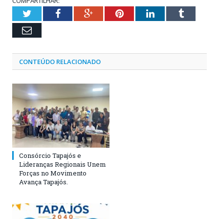
COMPARTILHAR:
Twitter
Facebook
Google+
Pinterest
LinkedIn
Tumblr
Email
CONTEÚDO RELACIONADO
Consórcio Tapajós e
Lideranças Regionais Unem
Forças no Movimento
Avança Tapajós.