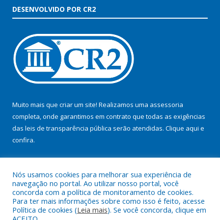
DESENVOLVIDO POR CR2
Muito mais que criar um site! Realizamos uma assessoria
completa, onde garantimos em contrato que todas as exigências
das leis de transparência pública serão atendidas. Clique aqui e
confira.
Conheça o
Programa Nacional de Transparência
Nós usamos cookies para melhorar sua experiência de
navegação no portal. Ao utilizar nosso portal, você
concorda com a política de monitoramento de cookies.
Para ter mais informações sobre como isso é feito, acesse
Política de cookies (
Leia mais
). Se você concorda, clique em
Todos os direitos reservados ao Consórcio Tapajós.
ACEITO.