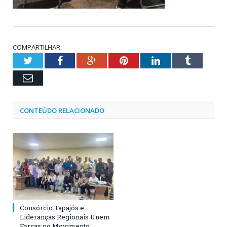
COMPARTILHAR:
Twitter
Facebook
Google+
Pinterest
LinkedIn
Tumblr
Email
CONTEÚDO RELACIONADO
Consórcio Tapajós e
Lideranças Regionais Unem
Forças no Movimento