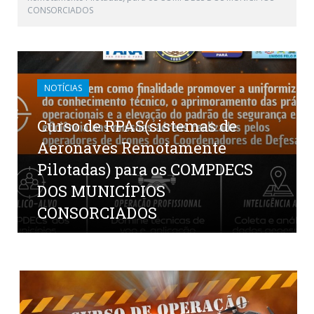
CONSORCIADOS
NOTÍCIAS
Curso de RPAS(sistemas de
Aeronaves Remotamente
Pilotadas) para os COMPDECS
DOS MUNICÍPIOS
CONSORCIADOS
por
CR2-ADMIN22
em
19 DE MAIO DE 2026
0
COMENTÁRIOS