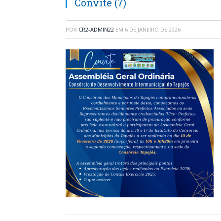
Convite (7)
POR
CR2-ADMIN22
EM
6 DE JANEIRO DE 2026