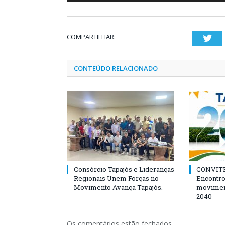
COMPARTILHAR:
Twi
CONTEÚDO RELACIONADO
Consórcio Tapajós e Lideranças
CONVITE
Regionais Unem Forças no
Encontro
Movimento Avança Tapajós.
movimen
2040
Os comentários estão fechados.