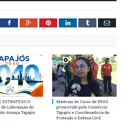
tter
Facebook
Google+
Pinterest
LinkedIn
Tumblr
Email
 ESTRATÉGICO:
Matérias do Curso de RPAS
 de Lideranças do
promovido pelo Consórcio
to Avança Tapajós
Tapajós e Coordenadoria de
Proteção e Defesa Civil