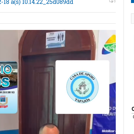
18 à(s) 10.14.22_25d089dd
0