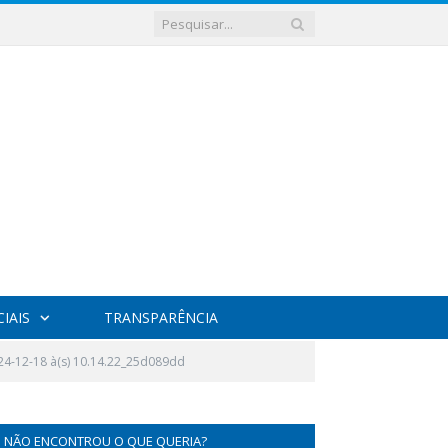
IAIS
TRANSPARÊNCIA
4-12-18 à(s) 10.14.22_25d089dd
NÃO ENCONTROU O QUE QUERIA?